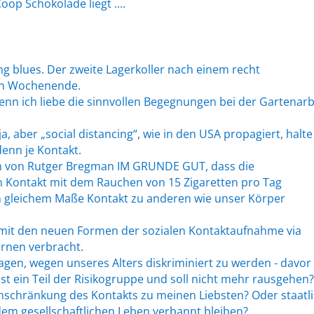
oop Schokolade liegt ....
blues. Der zweite Lagerkoller nach einem recht
gen Wochenende.
nn ich liebe die sinnvollen Begegnungen bei der Gartenarb
, aber „social distancing“, wie in den USA propagiert, halte
denn je Kontakt.
ch von Rutger Bregman IM GRUNDE GUT, dass die
n Kontakt mit dem Rauchen von 15 Zigaretten pro Tag
in gleichem Maße Kontakt zu anderen wie unser Körper
 mit den neuen Formen der sozialen Kontaktaufnahme via
ernen verbracht.
ragen, wegen unseres Alters diskriminiert zu werden - davor
lbst ein Teil der Risikogruppe und soll nicht mehr rausgehen
Einschränkung des Kontakts zu meinen Liebsten? Oder staatl
em gesellschaftlichen Leben verbannt bleiben?