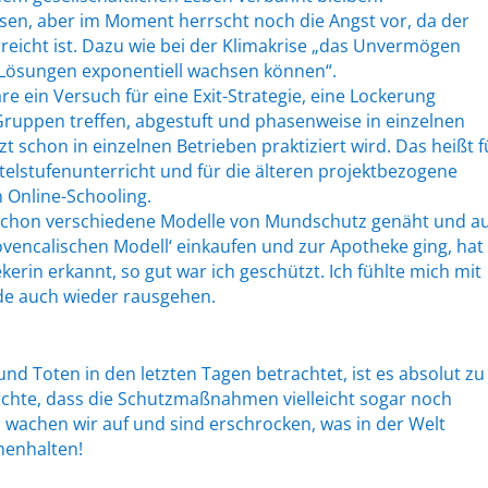
ssen, aber im Moment herrscht noch die Angst vor, da der
reicht ist. Dazu wie bei der Klimakrise „das Unvermögen
Lösungen exponentiell wachsen können“.
 wäre ein Versuch für eine Exit-Strategie, eine Lockerung
Gruppen treffen, abgestuft und phasenweise in einzelnen
tzt schon in einzelnen Betrieben praktiziert wird. Das heißt f
telstufenunterricht und für die älteren projektbezogene
 Online-Schooling.
t schon verschiedene Modelle von Mundschutz genäht und a
ovencalischen Modell‘ einkaufen und zur Apotheke ging, hat
rin erkannt, so gut war ich geschützt. Ich fühlte mich mit
e auch wieder rausgehen.
 Toten in den letzten Tagen betrachtet, ist es absolut zu
fürchte, dass die Schutzmaßnahmen vielleicht sogar noch
wachen wir auf und sind erschrocken, was in der Welt
menhalten!