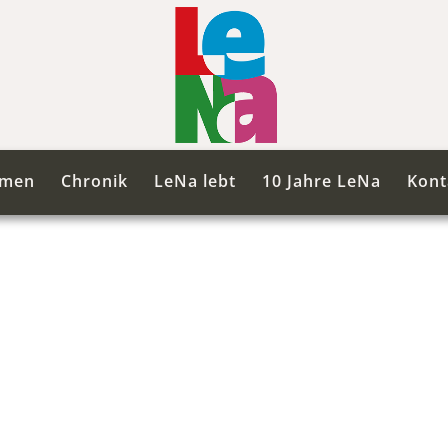
mmen
Chronik
LeNa lebt
10 Jahre LeNa
Kont