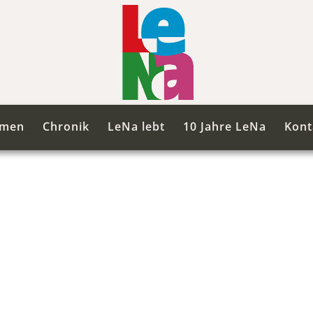
mmen
Chronik
LeNa lebt
10 Jahre LeNa
Kont