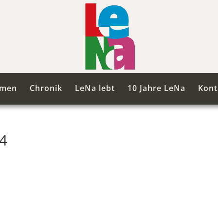
mmen
Chronik
LeNa lebt
10 Jahre LeNa
Kont
14